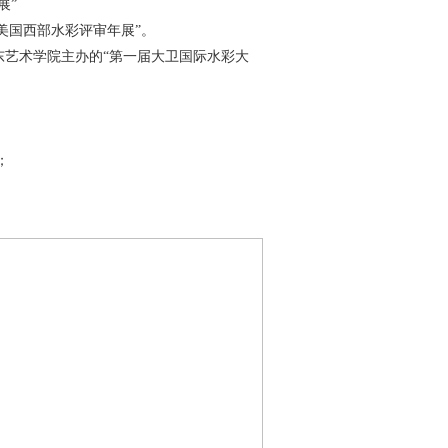
展”
届美国西部水彩评审年展”。
山东艺术学院主办的“第一届大卫国际水彩大
；