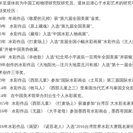
63年至退休前为中国工程物理研究院研究员。退休后潜心于水彩艺术的研究
获奖经历：
1984年 年画作品《敬爱的元帅》获“第六届全国美展”金奖。
1999年 水彩作品《原上藏魂》入选“第九届全国美展”。
2001年 水彩作品《藏母》入选“中国水彩人物画展”。
2003年 水彩作品《打麦场上》入选“首届全国小幅水彩画展”水彩作品《
展”并被中国美协收藏。
2004年 水彩作品《丰收歌》入选“纪念邓小平诞辰一百周年全国美展”并获
2009年创作的水彩作品《大地阳光—汶川大地震北川有感》入选“第十一届全
术创作三等奖。
2013年 水彩作品《西部儿童》参加“国际水彩画会（土耳其）第
 2014年 水彩作品《牧马人》《西部儿童之三》受泰国当代艺术与泰国文
 2014年 在中国美术馆举办刘云生个人水彩展览。
. 2015年 水彩作品《西部儿童》《打麦场上》获邀参加“台湾百 大水彩名
.2016年 水彩作品《无题》《大手老母》参加墨西哥水彩画会，墨西哥国
.2016年水彩作品《渴望》《诺苏老人》入选“2016台湾世界水彩大赛既名